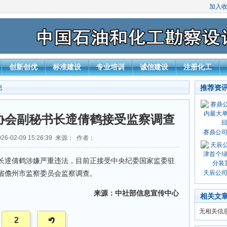
加入
创新创优
标准建设
专业培训
诚信建设
注册化工
推荐资
息
协会副秘书长遆倩鹤接受监察调查
赛鼎公
6-02-09 15:26:39 来源： 作者：
遆倩鹤涉嫌严重违法，目前正接受中央纪委国家监委驻
省儋州市监察委员会监察调查。
天辰公
来源：中社部信息宣传中心
相关文
无相关信
2