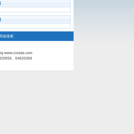
新
门
高级搜索
g www.ccesda.com
0656、64820368