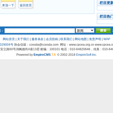
栏目更
来顶一下
返回首页
栏目热
索：
网站首页
|
关于我们
|
服务条款
|
会员投稿
|
联系我们
|
网站地图
|
免责声明
|
WAP
29004号
协会信箱：ccesda@ccesda.com 网址：www.cpcea.org.cn www.cpcea.or
60号润枫德尚A座13层 邮编：100101 电话：010-64820646，传真：010-6482
Powered by
EmpireCMS
7.5
© 2002-2018
EmpireSoft Inc.