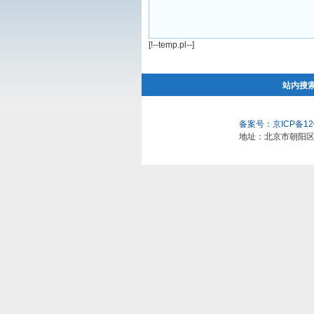
[!--temp.pl--]
站内搜
备案号：京ICP备120
地址：北京市朝阳区安立路