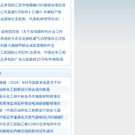
总承包的江苏华电赣榆LNG接收站项目首
公司新建5万吨/年1-己烯/1-辛烯联产装
社会团体分支机构、代表机构管理办法》︱
 国务院印发《关于加强新时代社会工作
司承揽的大庆石化腈纶废气治理项目正式投
系列最大规模甲醇合成装置顺利中交
工程国际公司EPC总承包、中国化学工程
总承包的广东云硫新材10万吨/年精制湿
击
规规〔2018〕843号国家发改委关于印
油和化工勘察设计协会成功换届
装石化工程中标金丹生物新材料两项目
包青海盐湖蓝科锂业电池级碳酸锂项目
发《中国石油和化工勘察设计协会七届
环签定华瀛液化天然气接收站LNG储罐E
司长庆乙烷制乙烯110KV总变电所中交
程榆能化丙烯压缩机联动试车成功