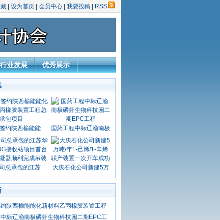
收藏
|
设为首页
|
会员中心
|
我要投稿
|
RSS
行业发展
优秀展示
讯
签约陕西榆能能
国药工程中标辽渔南极
司总承包的江苏
大庆石化公司新建5万
新
签约陕西榆能能化新材料乙丙橡胶装置工程
中标辽渔南极磷虾生物科技园二期EPC工