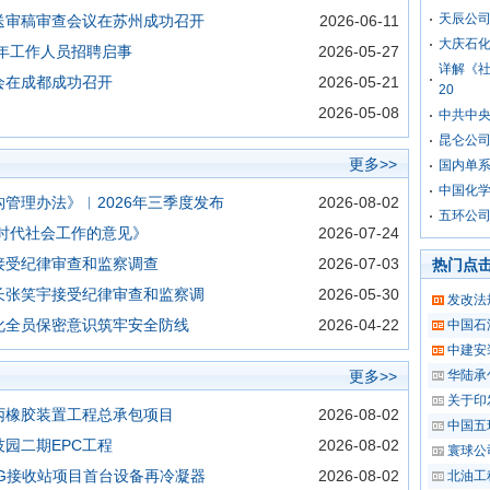
天辰公司
送审稿审查会议在苏州成功召开
2026-06-11
大庆石化
6年工作人员招聘启事
2026-05-27
详解《
会在成都成功召开
2026-05-21
20
2026-05-08
中共中央
昆仑公
更多>>
国内单
中国化学
管理办法》︱2026年三季度发布
2026-08-02
五环公司
时代社会工作的意见》
2026-07-24
接受纪律审查和监察调查
2026-07-03
热门点
长张笑宇接受纪律审查和监察调
2026-05-30
发改法
化全员保密意识筑牢安全防线
2026-04-22
中国石
中建安
更多>>
华陆承
关于印
丙橡胶装置工程总承包项目
2026-08-02
中国五
园二期EPC工程
2026-08-02
寰球公
G接收站项目首台设备再冷凝器
2026-08-02
北油工