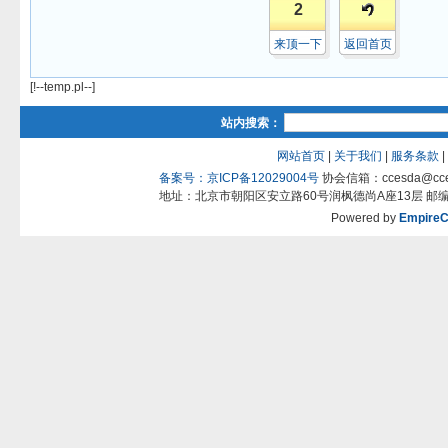
2
来顶一下
返回首页
[!--temp.pl--]
站内搜索：
网站首页
|
关于我们
|
服务条款
|
备案号：京ICP备12029004号
协会信箱：ccesda@ccesda
地址：北京市朝阳区安立路60号润枫德尚A座13层 邮编：1001
Powered by
Empire